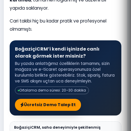
yapıda saklanıyor.
Cari takibi hiç bu kadar pratik ve profesyonel
olmamıştı.
BoğaziçiCRM’i kendi işinizde canlı
olarak görmek ister misiniz?
Bu yazıda anlattığımız özelliklerin tamamını, sizin
mağaza ve e-ticaret operasyonunuza özel
kurulumla birlikte gösterebiliriz. Stok, sipariş, fatura
ve SMS akışını uçtan uca deneyimleyin.
Ortalama demo süresi: 20–30 dakika
Ücretsiz Demo Talep Et
BoğaziçiCRM, saha deneyimiyle şekillenmiş