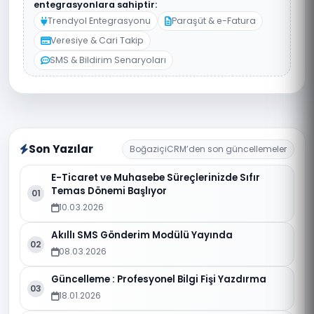
entegrasyonlara sahiptir:
Trendyol Entegrasyonu
Paraşüt & e-Fatura
Veresiye & Cari Takip
SMS & Bildirim Senaryoları
Son Yazılar
BoğaziçiCRM’den son güncellemeler
E-Ticaret ve Muhasebe Süreçlerinizde Sıfır
Temas Dönemi Başlıyor
01
10.03.2026
Akıllı SMS Gönderim Modülü Yayında
02
08.03.2026
Güncelleme : Profesyonel Bilgi Fişi Yazdırma
03
18.01.2026